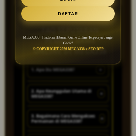
DAFTAR
FAQ SEPUTARAN
MEGA338 : Platform Hiburan Game Online Terpecaya Sangat
PEMAIN GAME
Gacor!
ONLINE DI MEGA338
© COPYRIGHT 2026 MEGA338 x SEO DPP
+
1. Apa Itu MEGA338?
MEGA338 adalah game online
2. Apa Keunggulan Utama di
+
MEGA338?
dan bandar slot online
terpopuler di indonesia,
dengan pelayanan sangat baik
game modern super
3. Bagaimana Cara Mengakses
+
Permainan di MEGA338?
dan ramah.
canggih dan banyak kejutan
- kejutan menarik setiap