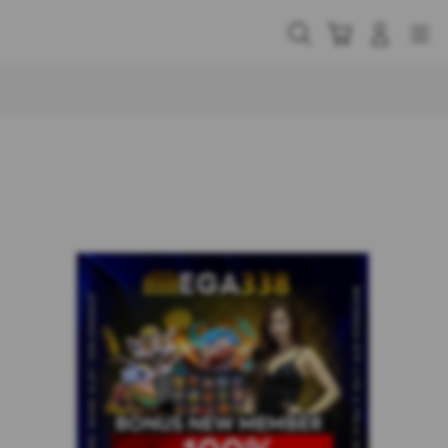
Skip
to
Cari
Troli
Login
Navigation
content
Buka Info Lebih Lanjut