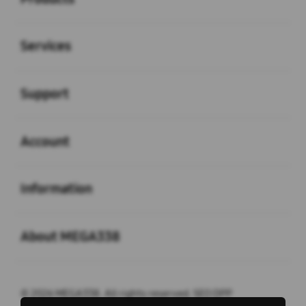
Buka
Services
Buka
Support
Buka
Account
Buka
Information
Buka
About MEGA338
© 2026 MEGA338. All rights reserved. SEO DPP