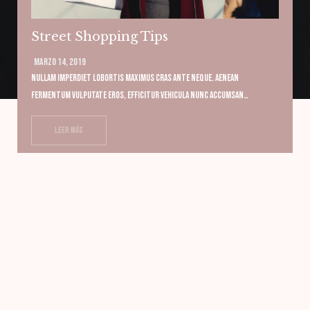
Street Shopping Tips
Marzo 14, 2019
Nullam imperdiet lobortis maximus cras ante neque. Aenean
fermentum vulputate eros, efficitur vehicula nunc accumsan…
Leer más