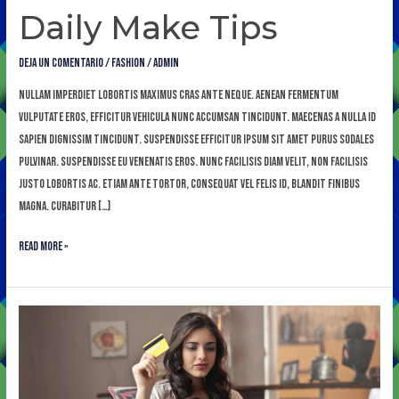
Daily Make Tips
Deja un comentario
/
Fashion
/
admin
Nullam imperdiet lobortis maximus cras ante neque. Aenean fermentum
vulputate eros, efficitur vehicula nunc accumsan tincidunt. Maecenas a nulla id
sapien dignissim tincidunt. Suspendisse efficitur ipsum sit amet purus sodales
pulvinar. Suspendisse eu venenatis eros. Nunc facilisis diam velit, non facilisis
justo lobortis ac. Etiam ante tortor, consequat vel felis id, blandit finibus
magna. Curabitur […]
Read More »
Be
Simply
Stylish